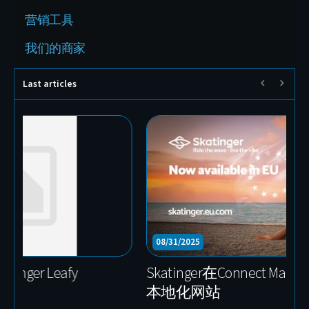
营销工具
我们的商家
Last articles
10/23/2025
1
BuckTool——加入 Connect Marketplace 的
幕
全球专业电动工具品牌
E