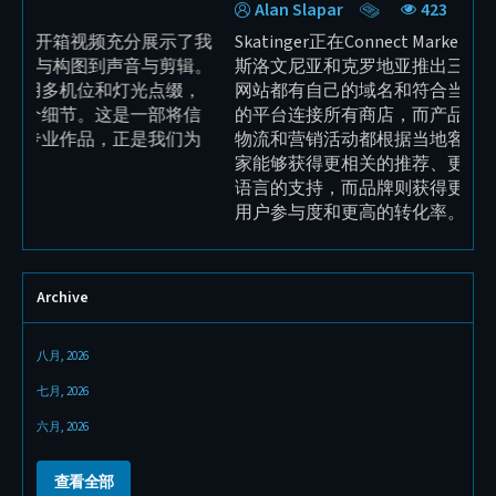
Sebastian Wilken
339
BuckTool 是 Connect Marketplace 的新入驻卖家，
Sk
也是专注于品质、稳定性和精准度的全球电动工具
们
制造商。我们为品牌打造了全新的视觉识别系统、
该
口号 “Get it Done”、专业产品摄影以及完整的现代
清
化官网。品牌现已全面准备好进入欧洲、美国和中
息
国市场，并拥有明确的全球扩张战略。
客
Archive
八月, 2026
七月, 2026
六月, 2026
查看全部