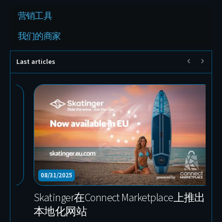
营销工具
我们的商家
Last articles
10/23/2025
1
BuckTool——加入 Connect Marketplace 的
幕
全球专业电动工具品牌
E