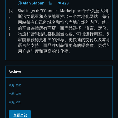
Sebastian Wilken
342
BuckTool 是 Connect Marketplace 的新入驻卖家，
Sk
也是专注于品质、稳定性和精准度的全球电动工具
们
制造商。我们为品牌打造了全新的视觉识别系统、
该
口号 “Get it Done”、专业产品摄影以及完整的现代
清
化官网。品牌现已全面准备好进入欧洲、美国和中
息
国市场，并拥有明确的全球扩张战略。
客
Archive
八月, 2026
七月, 2026
六月, 2026
查看全部