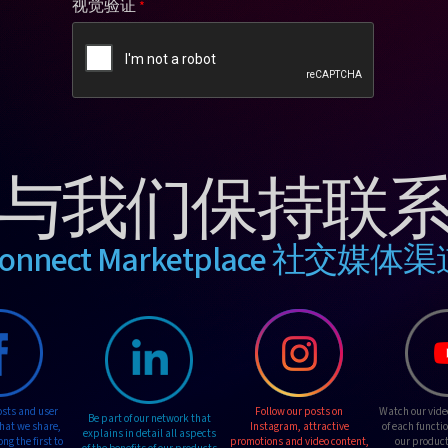
视觉验证
与我们保持联
onnect Marketplace 社交媒体
osts and user
Follow our posts on
Watch our vide
Be part of our network that
hat we share,
Instagram, attractive
of each functi
explains in detail all aspects
g the first to
promotions and video content,
our product