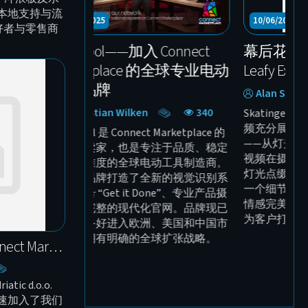
本地支持与流
0/23/2025
10/06/2025
好者与零售商
ckTool——加入 Connect
幕后花絮：制作 Skatin
arketplace 的全球专业电动
Leafy Expedition 
具品牌
Alan Slapar
454
Sebastian Wilken
340
Skatinger Leafy Expediti
频充分展示了我们的专业制
kTool 是 Connect Marketplace 的
——从灯光与构图到声音与
入驻卖家，也是专注于品质、稳定
视频在摄影棚内拍摄，使用
和精准度的全球电动工具制造商。
灯光点缀，清晰呈现了整套
们为品牌打造了全新的视觉识别系
一个细节。这是一部将信息
口号 “Get it Done”、专业产品摄
情感完美融合的专业作品，
以及完整的现代化官网。品牌现已
为客户打造内容的方式
面准备好进入欧洲、美国和中国市
，并拥有明确的全球扩张战略。
Casada 奥地利加入 Connect Marketplace 平台
ic d.o.o.
速加入了我们