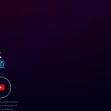
系
渠道
o presentations
on and option of
s and follow