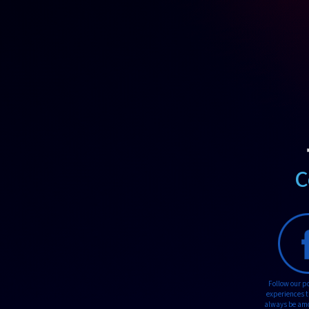
C
Follow our p
experiences t
always be amon