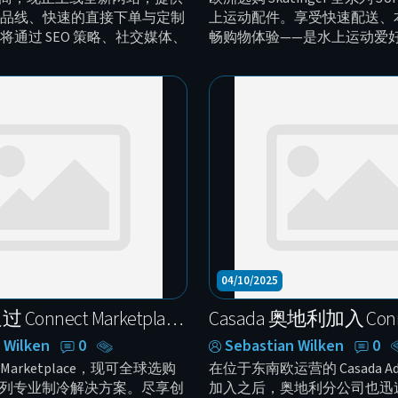
品线、快速的直接下单与定制
上运动配件。享受快速配送、
1
将通过 SEO 策略、社交媒体、
畅购物体验——是水上运动爱
 内容与数字广告，帮助品牌定位并
的理想选择。
Bu
。
M
工
Buc
新
性
我
统、
影
04/10/2025
全
场
Dashang 通过 Connect Marketplace 拓展全球业务 —— 商用制冷领域树立新标杆
 Wilken
0
Sebastian Wilken
0
t Marketplace，现可全球选购
在位于东南欧运营的 Casada Adriat
 全系列专业制冷解决方案。尽享创
加入之后，奥地利分公司也迅