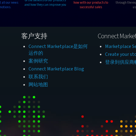
of the benefits of our products
t all our news
how with our products to
through the ex
and how they can improve you
motions.
successful sales
us
客户支持
Connect Market
Connect Marketplace是如何
Marketplace Se
运作的
Create your st
案例研究
登录到供应商
Connect Marketplace Blog
联系我们
网站地图