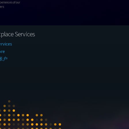
periences of our
ers
place Services
rvices
ore
帐户