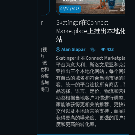
10/23/2025
1
BuckTool——加入 Connect
幕
Marketplace 的全球专业电动
Le
工具品牌
Sebastian Wilken
339
Sk
频
BuckTool 是 Connect Marketplace 的
—
新入驻卖家，也是专注于品质、稳定
视
性和精准度的全球电动工具制造商。
灯
我们为品牌打造了全新的视觉识别系
一
统、口号 “Get it Done”、专业产品摄
情
影以及完整的现代化官网。品牌现已
为
全面准备好进入欧洲、美国和中国市
场，并拥有明确的全球扩张战略。