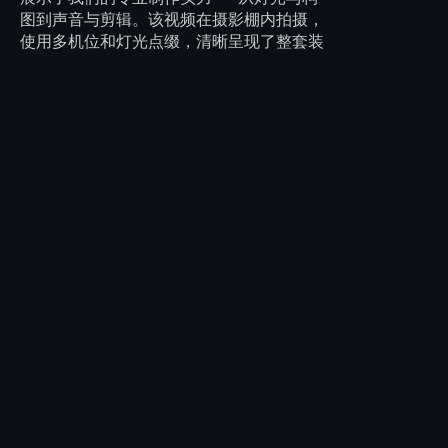
图到声音与剪辑。该视频在摄影棚内拍摄，
使用多机位和灯光点缀，清晰呈现了整套装
备的每一个细节。这是一部将信息、美感与
情感完美融合的专业作品，正是我们为客户
打造内容的方式