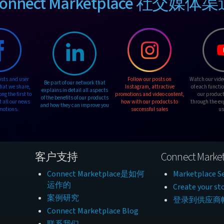
onnect Marketplace 社交媒体
osts and user
Follow our posts on
Watch our vide
Be part of our network that
hat we share,
Instagram, attractive
of each functi
explains in detail all aspects
g the first to
promotions and video content,
our product
of the benefits of our products
t all our news
how with our products to
through the ex
and how they can improve you
motions.
successful sales
us
客户支持
Connect Market
Connect Marketplace是如何
Marketplace Se
运作的
Create your st
案例研究
登录到供应商
Connect Marketplace Blog
联系我们