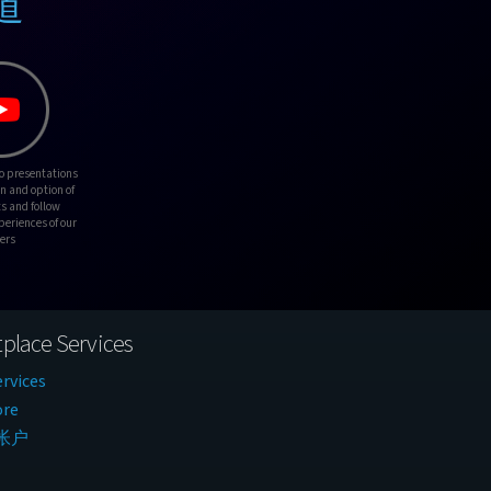
渠道
o presentations
on and option of
s and follow
periences of our
ers
place Services
rvices
ore
帐户