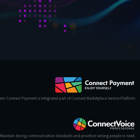
em Connect Payment is integrated part of Connect Marketplace Service Platform
Maintain strong communication standards and prioritize serving people in need.