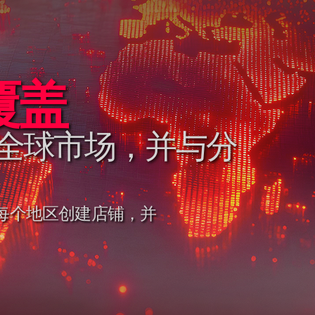
覆盖
t Marketplace
全球市场，并与分
系统和运作方式，
争优势的功能
使您能够为每个地区创建店铺，并
rketplace 的实际运
式，它能够带来诸多优