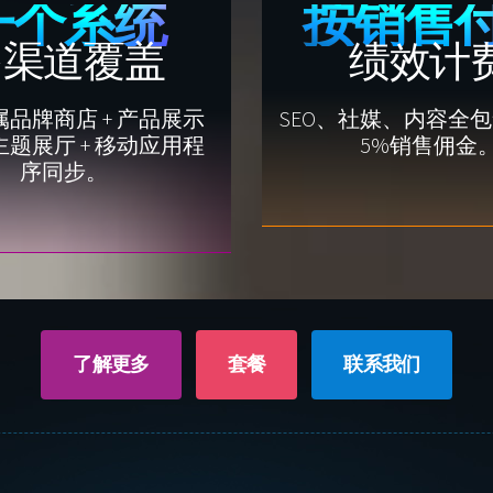
一个系统
按销售
多渠道覆盖
绩效计
品牌商店 + 产品展示
SEO、社媒、内容全
主题展厅 + 移动应用程
5%销售佣金
序同步。
了解更多
套餐
联系我们