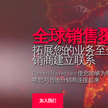
全球销售
了解 Connec
拓展您的业务至
一个非常独特的
销商建立联系
具备带来市场竞
Connect Marketplace 
许多人需要时间来理解 Connect Ma
将您与当地分销商连接起来
作方式，因此请了解我们的模
势
加入我们
了解更多