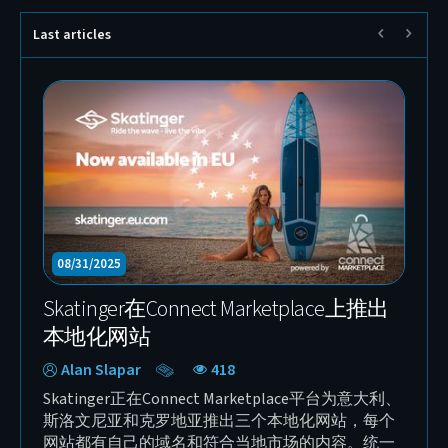
Last articles
10/06/2025
 Connect Marketplace 的
幕后花絮：制作 Skatinge
工具品牌
Expedition 开箱视频
n
338
Alan Slapar
452
nect Marketplace 的新入驻卖家，
Skatinger Leafy Exped
稳定性和精准度的全球电动工具
们的专业制作实力——从灯
牌打造了全新的视觉识别系统、
该视频在摄影棚内拍摄，使