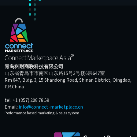
®
Connect Marketpace Asia
青岛科耐商联科技有限公司
山东省青岛市市南区山东路15号3号楼6层647室
Rm 647, Bldg. 3, 15 Shandong Road, Shinan District, Qingdao,
P.R.China
tel: +1 (857) 208 78 59
Email:
info@connect-marketplace.cn
Performance based marketing & sales system