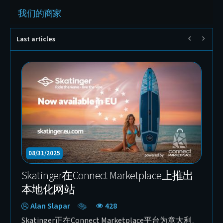
我们的商家
Last articles
10/23/2025
10
BuckTool——加入 Connect Marketplace 的
幕后
全球专业电动工具品牌
Ex
Sebastian Wilken
341
Al
BuckTool 是 Connect Marketplace 的新入驻卖家，
Ska