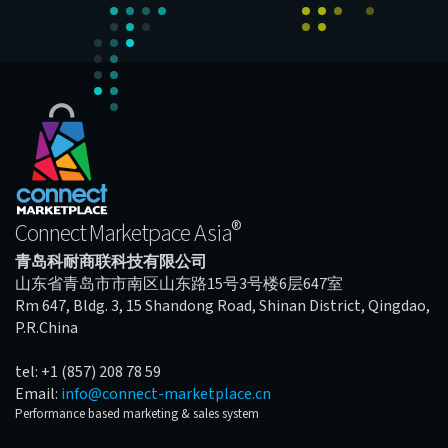
®
Connect Marketpace Asia
青岛科耐商联科技有限公司
山东省青岛市市南区山东路15号3号楼6层647室
Rm 647, Bldg. 3, 15 Shandong Road, Shinan District, Qingdao,
P.R.China
tel: +1 (857) 208 78 59
Email:
info@connect-marketplace.cn
Performance based marketing & sales system