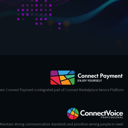
em Connect Payment is integrated part of Connect Marketplace Service Platform
Maintain strong communication standards and prioritize serving people in need.