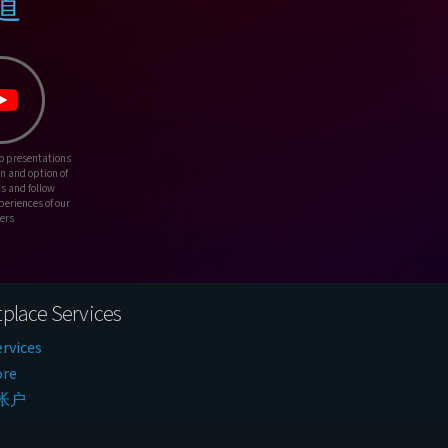
渠道
o presentations
on and option of
s and follow
periences of our
ers
place Services
rvices
ore
帐户