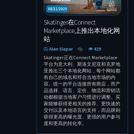
10/23/2025
1
BuckTool——加入 Connect
幕
Marketplace 的全球专业电动
Le
工具品牌
Sebastian Wilken
341
Sk
频
BuckTool 是 Connect Marketplace 的
—
新入驻卖家，也是专注于品质、稳定
视
性和精准度的全球电动工具制造商。
灯
我们为品牌打造了全新的视觉识别系
一
统、口号 “Get it Done”、专业产品摄
情
影以及完整的现代化官网。品牌现已
为
全面准备好进入欧洲、美国和中国市
场，并拥有明确的全球扩张战略。