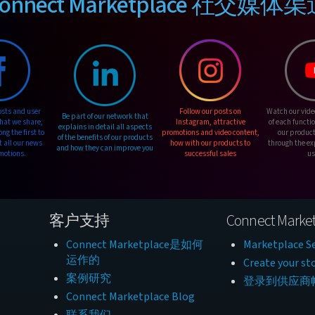
onnect Marketplace 社交媒体
osts and user
Follow our posts on
Watch our vide
Be part of our network that
hat we share,
Instagram, attractive
of each functi
explains in detail all aspects
g the first to
promotions and video content,
our product
of the benefits of our products
t all our news
how with our products to
through the ex
and how they can improve you
motions.
successful sales
us
客户支持
Connect Market
Connect Marketplace是如何
Marketplace Se
运作的
Create your st
案例研究
登录到供应商
Connect Marketplace Blog
联系我们