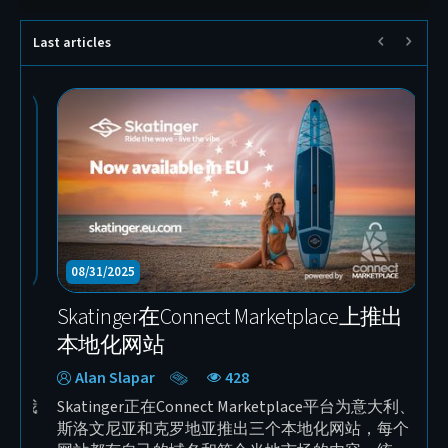
Last articles
10/23/2025
10/
BuckTool——加入 Connect Marketplace 的
幕后花
全球专业电动工具品牌
Exp
Sebastian Wilken
341
Al
BuckTool 是 Connect Marketplace 的新入驻卖家，
Skat
也是专注于品质、稳定性和精准度的全球电动工具
们的