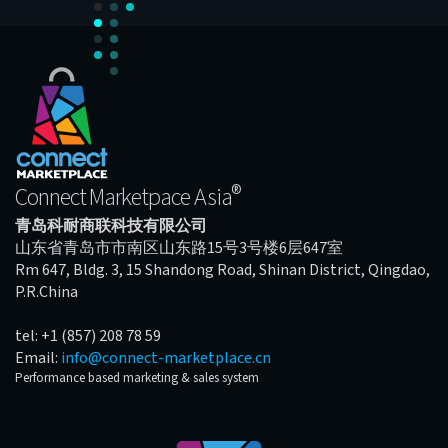
®
Connect Marketpace Asia
青岛科耐商联科技有限公司
山东省青岛市市南区山东路15号3号楼6层647室
Rm 647, Bldg. 3, 15 Shandong Road, Shinan District, Qingdao,
P.R.China
tel: +1 (857) 208 78 59
Email:
info@connect-marketplace.cn
Performance based marketing & sales system