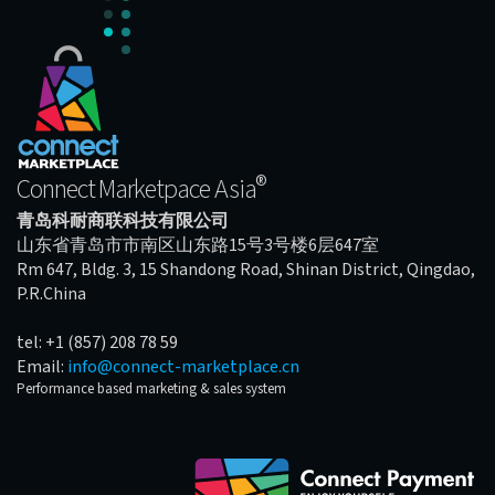
®
Connect Marketpace Asia
青岛科耐商联科技有限公司
山东省青岛市市南区山东路15号3号楼6层647室
Rm 647, Bldg. 3, 15 Shandong Road, Shinan District, Qingdao,
P.R.China
tel: +1 (857) 208 78 59
Email:
info@connect-marketplace.cn
Performance based marketing & sales system