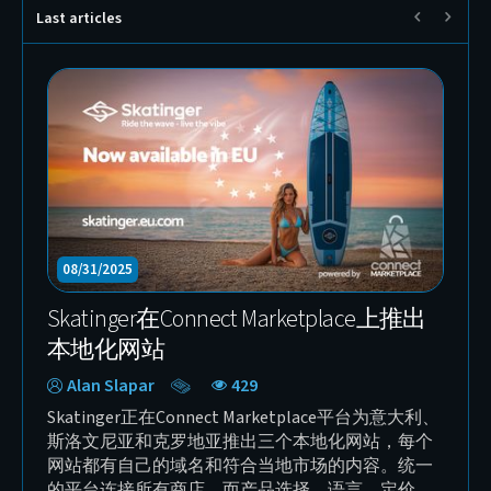
Last articles
10/06/2025
l——加入 Connect Marketplace 的
幕后花絮：制作 Skat
业电动工具品牌
Expedition 开
n Wilken
342
Alan Slapar
是 Connect Marketplace 的新入驻卖家，
Skatinger Leafy
品质、稳定性和精准度的全球电动工具
们的专业制作实力—
们为品牌打造了全新的视觉识别系统、
该视频在摄影棚内拍
 it Done”、专业产品摄影以及完整的现代
清晰呈现了整套装备